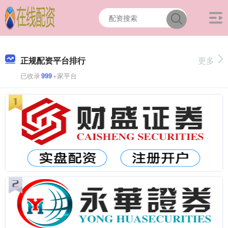
正规配资平台排行
更多
已收录
999
+家平台