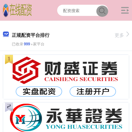
正规配资平台排行
更多
已收录
999
+家平台