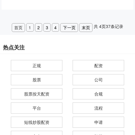
共
4
页
37
条记录
首页
1
2
3
4
下一页
末页
热点关注
正规
配资
股票
公司
股票按天配资
合规
平台
流程
短线炒股配资
申请