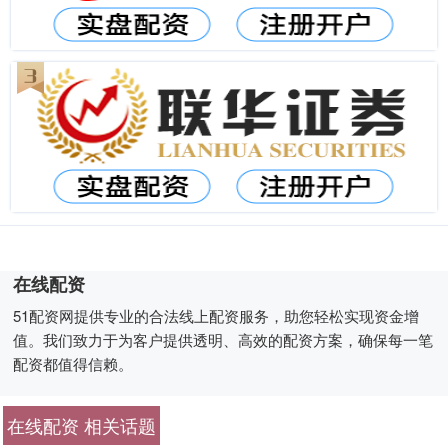
在线配资
51配资网提供专业的合法线上配资服务，助您轻松实现资金增
值。我们致力于为客户提供透明、高效的配资方案，确保每一笔
配资都值得信赖。
在线配资 相关话题