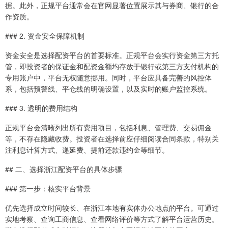
据。此外，正规平台通常会在官网显著位置展示其与券商、银行的合
作资质。
### 2. 资金安全保障机制
资金安全是选择配资平台的首要标准。正规平台会实行资金第三方托
管，即投资者的保证金和配资金额均存放于银行或第三方支付机构的
专用账户中，平台无权随意挪用。同时，平台应具备完善的风控体
系，包括预警线、平仓线的明确设置，以及实时的账户监控系统。
### 3. 透明的费用结构
正规平台会清晰列出所有费用项目，包括利息、管理费、交易佣金
等，不存在隐藏收费。投资者在选择前应仔细阅读合同条款，特别关
注利息计算方式、递延费、提前还款违约金等细节。
## 二、选择浙江配资平台的具体步骤
### 第一步：核实平台背景
优先选择成立时间较长、在浙江本地有实体办公地点的平台。可通过
实地考察、查询工商信息、查看网络评价等方式了解平台运营历史。