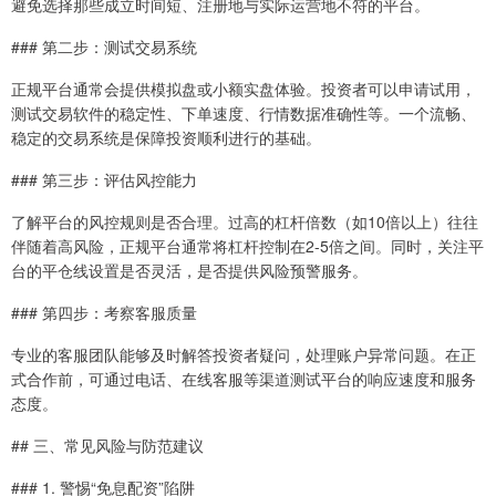
避免选择那些成立时间短、注册地与实际运营地不符的平台。
### 第二步：测试交易系统
正规平台通常会提供模拟盘或小额实盘体验。投资者可以申请试用，
测试交易软件的稳定性、下单速度、行情数据准确性等。一个流畅、
稳定的交易系统是保障投资顺利进行的基础。
### 第三步：评估风控能力
了解平台的风控规则是否合理。过高的杠杆倍数（如10倍以上）往往
伴随着高风险，正规平台通常将杠杆控制在2-5倍之间。同时，关注平
台的平仓线设置是否灵活，是否提供风险预警服务。
### 第四步：考察客服质量
专业的客服团队能够及时解答投资者疑问，处理账户异常问题。在正
式合作前，可通过电话、在线客服等渠道测试平台的响应速度和服务
态度。
## 三、常见风险与防范建议
### 1. 警惕“免息配资”陷阱