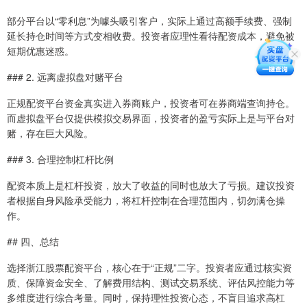
部分平台以“零利息”为噱头吸引客户，实际上通过高额手续费、强制
延长持仓时间等方式变相收费。投资者应理性看待配资成本，避免被
短期优惠迷惑。
### 2. 远离虚拟盘对赌平台
正规配资平台资金真实进入券商账户，投资者可在券商端查询持仓。
而虚拟盘平台仅提供模拟交易界面，投资者的盈亏实际上是与平台对
赌，存在巨大风险。
### 3. 合理控制杠杆比例
配资本质上是杠杆投资，放大了收益的同时也放大了亏损。建议投资
者根据自身风险承受能力，将杠杆控制在合理范围内，切勿满仓操
作。
## 四、总结
选择浙江股票配资平台，核心在于“正规”二字。投资者应通过核实资
质、保障资金安全、了解费用结构、测试交易系统、评估风控能力等
多维度进行综合考量。同时，保持理性投资心态，不盲目追求高杠