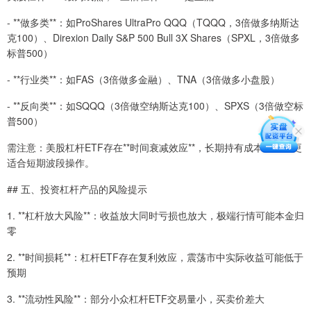
- **做多类**：如ProShares UltraPro QQQ（TQQQ，3倍做多纳斯达
克100）、Direxion Daily S&P 500 Bull 3X Shares（SPXL，3倍做多
标普500）
- **行业类**：如FAS（3倍做多金融）、TNA（3倍做多小盘股）
- **反向类**：如SQQQ（3倍做空纳斯达克100）、SPXS（3倍做空标
普500）
需注意：美股杠杆ETF存在**时间衰减效应**，长期持有成本较高，更
适合短期波段操作。
## 五、投资杠杆产品的风险提示
1. **杠杆放大风险**：收益放大同时亏损也放大，极端行情可能本金归
零
2. **时间损耗**：杠杆ETF存在复利效应，震荡市中实际收益可能低于
预期
3. **流动性风险**：部分小众杠杆ETF交易量小，买卖价差大