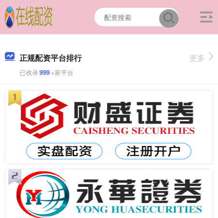
正规配资平台排行
更多
已收录
999
+家平台