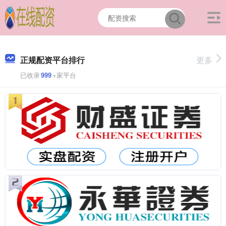
正规配资平台排行
更多
已收录
999
+家平台