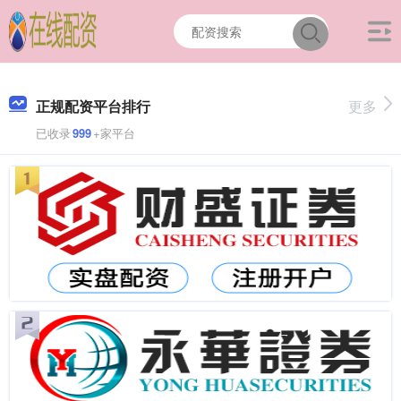
正规配资平台排行
更多
已收录
999
+家平台