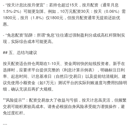
- “按天计息比按月便宜”：若持仓超过15天，按月配资（通常月息
1.5%-2%）可能更划算。例如，10万元配资30天：按天（0.06%）需
1800元，按月（1.8%）仅1800元，但按月配资通常无提前还款优
惠。
- “免息配资”陷阱：所谓“免息”往往通过强制盈利分成或高杠杆限制实
现，实际综合成本可能更高。
## 五、总结与建议
按天配资适合持仓周期在1-10天、资金周转快的短线投资者。新手在
选择时，应要求平台提供完整的《利息计算示例表》，明确标注日利
率、起息时间、计息基准日（自然日/交易日）以及提前结清规则。建
议先使用小额资金（如1万元）测试平台的实际到账速度与费用扣除明
细，确认无误后再扩大规模。
**风险提示**：配资交易放大了收益与亏损，按天计息虽灵活，但频繁
交易可能积累较高成本。请务必根据自身风险承受能力谨慎操作，避
免过度杠杆。
---