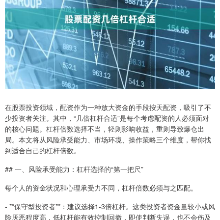
在股票投资领域，配资作为一种放大资金的手段按天配资，吸引了不
少投资者关注。其中，“几倍杠杆合适”是每个考虑配资的人必须面对
的核心问题。杠杆倍数选择不当，轻则影响收益，重则导致爆仓出
局。本文将从风险承受能力、市场环境、操作策略三个维度，帮你找
到适合自己的杠杆倍数。
## 一、风险承受能力：杠杆选择的“第一把尺”
每个人的资金状况和心理承受力不同，杠杆倍数必须与之匹配。
- **保守型投资者**：建议选择1-3倍杠杆。这类投资者资金量较小或风
险厌恶程度高，低杠杆能有效控制回撤，即使判断失误，也不会伤及