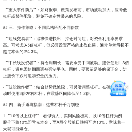
- **重大事件前后**：如财报季、政策发布前，市场波动加大，应降低
杠杆或暂停配资，避免不确定性带来的风险。
## 三、操作策略：不同风格匹配不同倍数
- **短线交易者**：追求快进快出，持仓时间短，对资金利用率要求
高。可考虑3-5倍杠杆，但必须设置严格的止盈止损，通常单笔亏损不
超过本金的2%-3%。
- **中长线投资者**：持仓周期长，需要承受中间波动。建议使用1-3倍
杠杆，避免因短期回调被强制平仓。同时，要预留足够的保证金，防
止股价下跌时追加资金的压力。
- **波段操作者**：结合趋势做波段，可灵活调整杠杆。在确认波段启
动时使用3倍左右杠杆，在震荡区间降低至1-2倍。
## 四、新手避坑指南：这些杠杆千万别碰
1. **10倍以上杠杆**：看似诱人，实则风险极高。以10倍杠杆为例，
股价下跌10%即亏光本金，而A股个股单日跌幅可达10%，意味着一
天就可能爆仓。