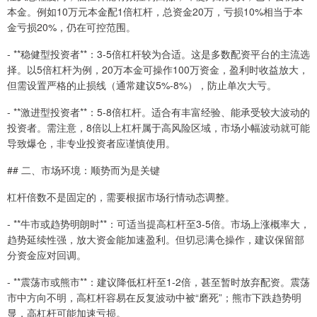
本金。例如10万元本金配1倍杠杆，总资金20万，亏损10%相当于本
金亏损20%，仍在可控范围。
- **稳健型投资者**：3-5倍杠杆较为合适。这是多数配资平台的主流选
择。以5倍杠杆为例，20万本金可操作100万资金，盈利时收益放大，
但需设置严格的止损线（通常建议5%-8%），防止单次大亏。
- **激进型投资者**：5-8倍杠杆。适合有丰富经验、能承受较大波动的
投资者。需注意，8倍以上杠杆属于高风险区域，市场小幅波动就可能
导致爆仓，非专业投资者应谨慎使用。
## 二、市场环境：顺势而为是关键
杠杆倍数不是固定的，需要根据市场行情动态调整。
- **牛市或趋势明朗时**：可适当提高杠杆至3-5倍。市场上涨概率大，
趋势延续性强，放大资金能加速盈利。但切忌满仓操作，建议保留部
分资金应对回调。
- **震荡市或熊市**：建议降低杠杆至1-2倍，甚至暂时放弃配资。震荡
市中方向不明，高杠杆容易在反复波动中被“磨死”；熊市下跌趋势明
显，高杠杆可能加速亏损。