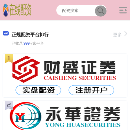
正规配资平台排行
更多
已收录
999
+家平台