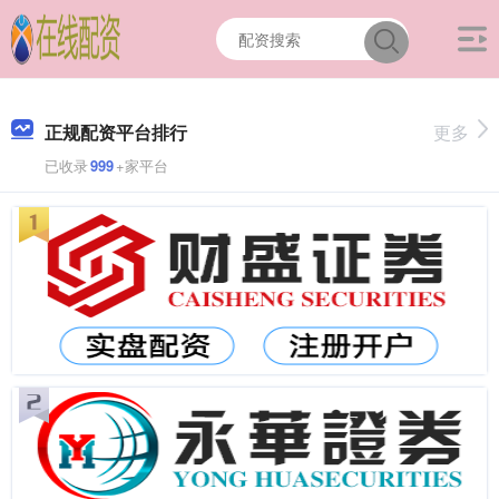
正规配资平台排行
更多
已收录
999
+家平台