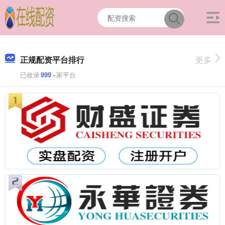
正规配资平台排行
更多
已收录
999
+家平台