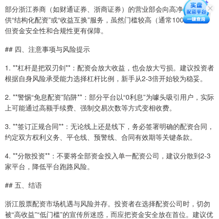
部分浙江券商（如财通证券、浙商证券）的营业部会向高净值客户提
供“结构化配资”或“收益互换”服务，虽然门槛较高（通常100万起），
但资金安全性和合规性更有保障。
## 四、注意事项与风险提示
1. **杠杆是把双刃剑**：配资会放大收益，也会放大亏损。建议投资者
根据自身风险承受能力选择杠杆比例，新手从2-3倍开始较为稳妥。
2. **警惕“免息配资”陷阱**：部分平台以“0利息”为噱头吸引用户，实际
上可能通过高额手续费、强制交易次数等方式变相收费。
3. **签订正规合同**：无论线上还是线下，务必签署明确的配资合同，
约定双方权利义务、平仓线、预警线、合同有效期等关键条款。
4. **分散投资**：不要将全部资金投入单一配资公司，建议分散到2-3
家平台，降低平台跑路风险。
## 五、结语
浙江股票配资市场机遇与风险并存。投资者在选择配资公司时，切勿
被“高收益”“低门槛”的宣传所迷惑，而应把资金安全放在首位。建议优