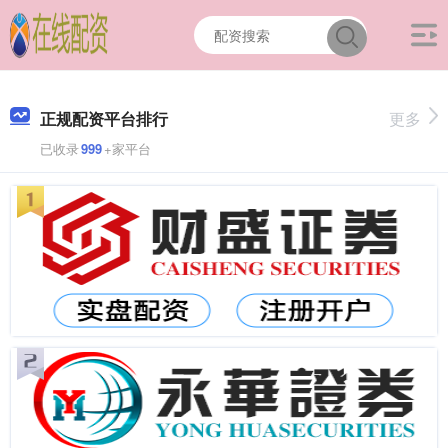
正规配资平台排行
更多
已收录
999
+家平台