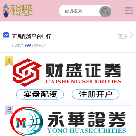
正规配资平台排行
更多
已收录
999
+家平台