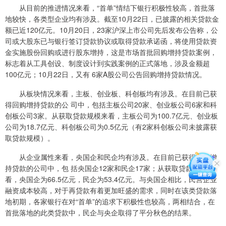
从目前的推进情况来看，“首单”情结下银行积极性较高，首批落
地较快，各类型企业均有涉及。截至10月22日，已披露的相关贷款金
额已近120亿元。10月20日，23家沪深上市公司先后发布公告称，公
司或大股东已与银行签订贷款协议或取得贷款承诺函，将使用贷款资
金实施股份回购或进行股东增持，这是市场首批回购增持贷款案例，
标志着从工具创设、制度设计到实践案例的正式落地，涉及金额超
100亿元；10月22日，又有 6家A股公司公告回购增持贷款情况。
从板块情况来看，主板、创业板、科创板均有涉及。在目前已获
得回购增持贷款的公 司中，包括主板公司20家、创业板公司6家和科
创板公司3家。从获取贷款规模来看，主板公司为100.7亿元、创业板
公司为18.7亿元、科创板公司为0.5亿元（有2家科创板公司未披露获
取贷款规模）。
从企业属性来看，央国企和民企均有涉及。在目前已获得回购增
持贷款的公司中，包 括央国企12家和民企17家；从获取贷款规模来
看，央国企为66.5亿元，民企为53.4亿元。与央国企相比，民营企业
融资成本较高，对于再贷款有着更加旺盛的需求，同时在该类贷款落
地初期，各家银行在对“首单”的追求下积极性也较高，两相结合，在
首批落地的此类贷款中，民企与央企取得了平分秋色的结果。