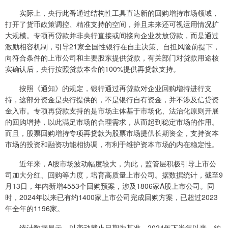
实际上，央行此番通过结构性工具直达新的回购增持市场领域，
打开了货币政策调控、精准支持的空间，并且未来还可视运用情况扩
大规模。专项再贷款并非央行直接或间接向企业发放贷款，而是通过
激励相容机制，引导21家全国性银行在自主决策、自担风险前提下，
向符合条件的上市公司和主要股东提供贷款，有关部门对贷款用途核
实确认后，央行按照贷款本金的100%提供再贷款支持。
按照《通知》的规定，银行通过再贷款对企业回购增持进行支
持，这部分资金是央行提供的，不是银行自有资金，并不涉及信贷资
金入市。专项再贷款支持的是市场主体基于市场化、法治化原则开展
的回购增持，以此满足市场的合理需求，从而起到稳定市场的作用。
而且，股票回购增持专项再贷款为股票市场提供长期资金，支持资本
市场的投资和融资功能相协调，有利于维护资本市场的内在稳定性。
近年来，A股市场波动幅度较大，为此，监管层积极引导上市公
司加大分红、回购等力度，培育高质量上市公司。据数据统计，截至9
月13日，年内新增4553个回购预案，涉及1806家A股上市公司。同
时，2024年以来已有约1400家上市公司完成回购方案，已超过2023
年全年的1196家。
统计数据显示，以变动截止日期为基准，2024年下半年以来，约