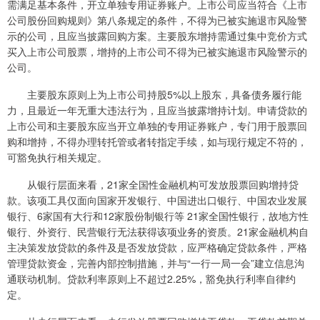
需满足基本条件，开立单独专用证券账户。上市公司应当符合《上市
公司股份回购规则》第八条规定的条件，不得为已被实施退市风险警
示的公司，且应当披露回购方案。主要股东增持需通过集中竞价方式
买入上市公司股票，增持的上市公司不得为已被实施退市风险警示的
公司。
主要股东原则上为上市公司持股5%以上股东，具备债务履行能
力，且最近一年无重大违法行为，且应当披露增持计划。申请贷款的
上市公司和主要股东应当开立单独的专用证券账户，专门用于股票回
购和增持，不得办理转托管或者转指定手续，如与现行规定不符的，
可豁免执行相关规定。
从银行层面来看，21家全国性金融机构可发放股票回购增持贷
款。该项工具仅面向国家开发银行、中国进出口银行、中国农业发展
银行、6家国有大行和12家股份制银行等 21家全国性银行，故地方性
银行、外资行、民营银行无法获得该项业务的资质。21家金融机构自
主决策发放贷款的条件及是否发放贷款，应严格确定贷款条件，严格
管理贷款资金，完善内部控制措施，并与“一行一局一会”建立信息沟
通联动机制。贷款利率原则上不超过2.25%，豁免执行利率自律约
定。