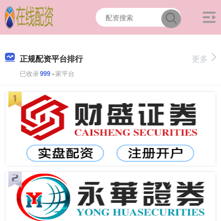
正规配资平台排行
更多
已收录
999
+家平台