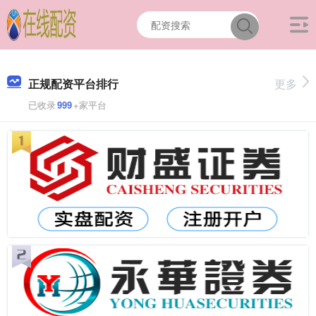
正规配资平台排行
更多
已收录
999
+家平台