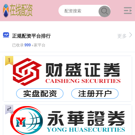
正规配资平台排行
更多
已收录
999
+家平台