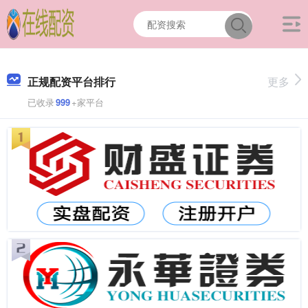
正规配资平台排行
更多
已收录
999
+家平台