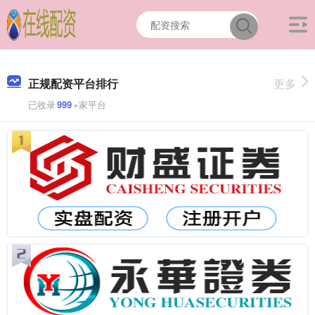
正规配资平台排行
更多
已收录
999
+家平台