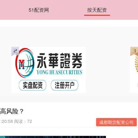
51配资网
按天配资
是高风险？
:20:58
阅读：72
成都期货配资公司