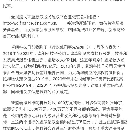
报率。
受损股民可至新浪股民维权平台登记该公司维权：
http://wq.finance.sina.com.cn/ 关注@新浪证券、微信关注新浪
券商基金、百度搜索新浪股民维权、访问新浪财经客户端、新浪财经
首页都能找到我们！
卓朗科技日前收到了《行政处罚事先告知书》，具体内容为：
2019年至2023年，卓朗科技子公司天津卓朗发展虚构服务器、软件和
系统集成服务销售业务，虚增收入和利润。这五年间累计虚增收入超
过18亿元，虚增利润超13亿元。2019年9月，卓朗科技子公司天津恒
泰汇金与天津农商行签订抵押合同，为大新华航空的债权提供担保，
抵押物认定价值占2019年、2020年年末公司经审计净资产比例较高，
但公司在2019年、2020年年报中却未提及此事，这属于重大信息遗
漏，同样违反了信息披露的相关规定。
证监会拟对卓朗科技处以1000万元罚款，对多位高管如张坤宇、
戴颖等分别处以500万元、400万元等不同金额的罚款。更为重要的
是，公司的虚假记载行为涉及营业收入和利润总额两个关键财务指
标，且这两个指标的虚假记载金额均超过了5亿元，并且占已披露相应
数据的50%以上，并且符合连续三年财务造假，触及了重大违法强制