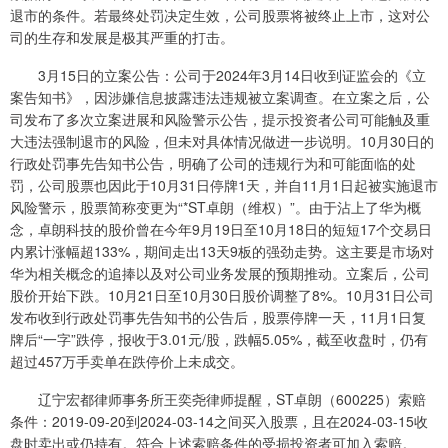
退市的条件。若最终处罚决定生效，公司股票将被终止上市，这对公
司的生存和发展是极其严重的打击。
3月15日的立案公告：公司于2024年3月14日收到证监会的《立
案告知书》，因涉嫌信息披露违法违规被立案调查。在立案之后，公
司发布了多次立案进展和风险警示公告，提示投资者公司可能触及重
大违法强制退市的风险，但未对具体情况做进一步说明。10月30日的
行政处罚事先告知书公告，明确了公司的违规行为和可能面临的处
罚，公司股票也因此于10月31日停牌1天，并自11月1日起被实施退市
风险警示，股票简称变更为“*ST卓朗（维权）”。由于沾上了华为概
念，卓朗科技的股价曾在今年9月19日至10月18日的短短17个交易日
内累计涨幅超133%，期间走出13天9板的强劲走势。这主要是市场对
华为相关概念的追捧以及对公司业务发展的预期推动。立案后，公司
股价开始下跌。10月21日至10月30日股价调整了8%。10月31日公司
发布收到行政处罚事先告知书的公告后，股票停牌一天，11月1日复
牌后“一字”跌停，报收于3.01元/股，跌幅5.05%，截至收盘时，仍有
超过457万手卖单在跌停价上未成交。
辽宁宏都律师事务所王奕尧律师提醒，ST卓朗（600225）索赔
条件：2019-09-20到2024-03-14之间买入股票，且在2024-03-15收
盘时卖出或仍持有。符合上述索赔条件的受损投资者可加入索赔。