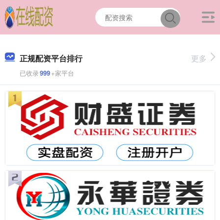
正规配资平台排行
更多
已收录
999
+家平台