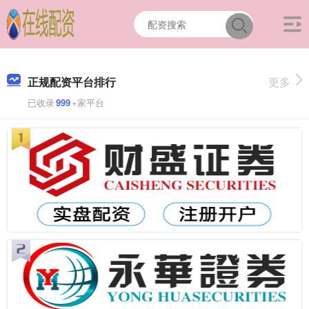
正规配资平台排行
更多
已收录
999
+家平台