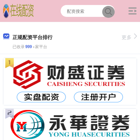
正规配资平台排行
更多
已收录
999
+家平台