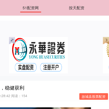
51配资网
按天配资
资，稳健获利
:28:42
阅读：154
故城县股票配资