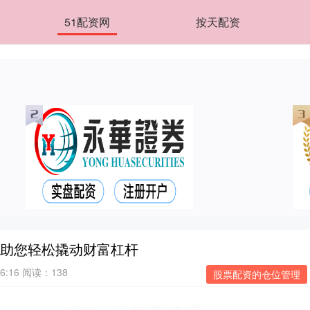
51配资网
按天配资
：助您轻松撬动财富杠杆
6:16
阅读：138
股票配资的仓位管理