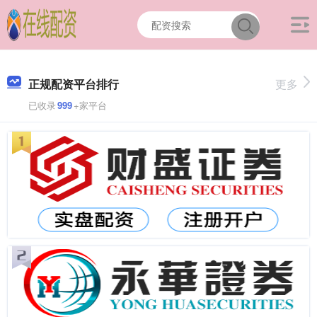
正规配资平台排行
更多
已收录
999
+家平台